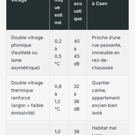
aco
à Caen
ue
usti
esti
que
mé
Double vitrage
Proche d’une
0,2
40
phonique
rue passante,
à
à
(feuilleté ou
immeuble en
0,5
45
lame
rez-de-
°C
dB
asymétrique)
chaussée
Double vitrage
Quartier
0,8
32
thermique
calme,
à
à
renforcé
appartement
1,2
36
(argon + faible
ancien bien
°C
dB
émissivité)
isolé
Habitat mal
1,0
38