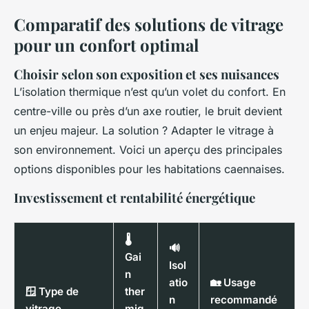
Comparatif des solutions de vitrage
pour un confort optimal
Choisir selon son exposition et ses nuisances
L’isolation thermique n’est qu’un volet du confort. En
centre-ville ou près d’un axe routier, le bruit devient
un enjeu majeur. La solution ? Adapter le vitrage à
son environnement. Voici un aperçu des principales
options disponibles pour les habitations caennaises.
Investissement et rentabilité énergétique
🌡️
🔊
Gai
Isol
n
atio
🏡 Usage
🪟 Type de
ther
n
recommandé
vitrage
miq