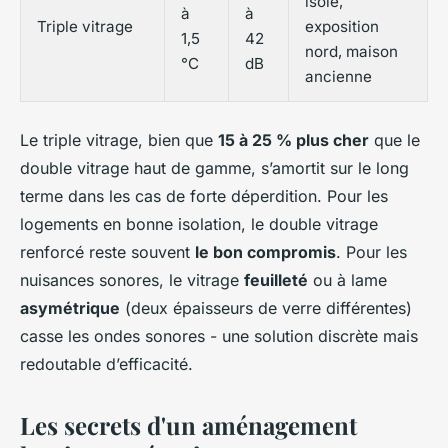
isolé,
à
à
Triple vitrage
exposition
1,5
42
nord, maison
°C
dB
ancienne
Le triple vitrage, bien que
15 à 25 % plus cher
que le
double vitrage haut de gamme, s’amortit sur le long
terme dans les cas de forte déperdition. Pour les
logements en bonne isolation, le double vitrage
renforcé reste souvent
le bon compromis
. Pour les
nuisances sonores, le vitrage
feuilleté
ou à lame
asymétrique
(deux épaisseurs de verre différentes)
casse les ondes sonores - une solution discrète mais
redoutable d’efficacité.
Les secrets d'un aménagement