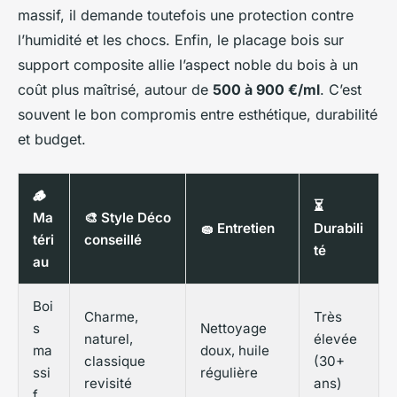
massif, il demande toutefois une protection contre
l’humidité et les chocs. Enfin, le placage bois sur
support composite allie l’aspect noble du bois à un
coût plus maîtrisé, autour de
500 à 900 €/ml
. C’est
souvent le bon compromis entre esthétique, durabilité
et budget.
🪵
⏳
Ma
🎨 Style Déco
🧽 Entretien
Durabili
téri
conseillé
té
au
Boi
Charme,
Très
s
Nettoyage
naturel,
élevée
ma
doux, huile
classique
(30+
ssi
régulière
revisité
ans)
f