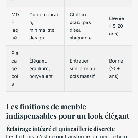
MD
Contemporai
Chiffon
Élevée
F
n,
doux, pas
(15-20
laq
minimaliste,
d’eau
ans)
ué
design
stagnante
Pla
ca
Élégant,
Entretien
Bonne
ge
équilibré,
similaire au
(20+
boi
polyvalent
bois massif
ans)
s
Les finitions de meuble
indispensables pour un look élégant
Éclairage intégré et quincaillerie discrète
Les finitions, c’est ce qui transforme un meuble bien